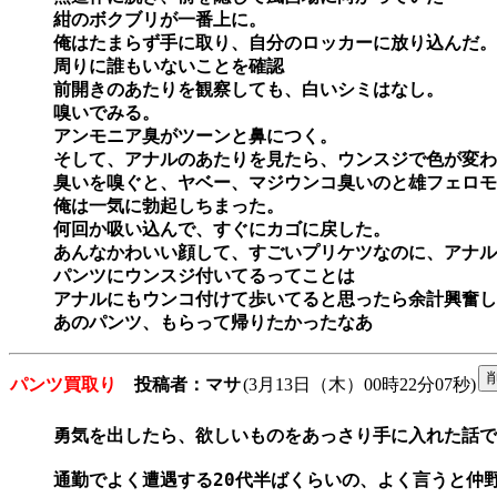
紺のボクブリが一番上に。

俺はたまらず手に取り、自分のロッカーに放り込んだ。

周りに誰もいないことを確認

前開きのあたりを観察しても、白いシミはなし。

嗅いでみる。

アンモニア臭がツーンと鼻につく。

そして、アナルのあたりを見たら、ウンスジで色が変わ
臭いを嗅ぐと、ヤベー、マジウンコ臭いのと雄フェロモ
俺は一気に勃起しちまった。

何回か吸い込んで、すぐにカゴに戻した。

あんなかわいい顔して、すごいプリケツなのに、アナル
パンツにウンスジ付いてるってことは

アナルにもウンコ付けて歩いてると思ったら余計興奮し
あのパンツ、もらって帰りたかったなあ
パンツ買取り
投稿者：マサ
(3月13日（木）00時22分07秒)
勇気を出したら、欲しいものをあっさり手に入れた話で
通勤でよく遭遇する20代半ばくらいの、よく言うと仲