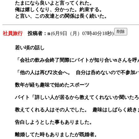
たまになら良いよと言ってくれた。

俺は嬉しくなり、分かった。約束する。

と言い、この友達との関係は長く続いた。
社員旅行
投稿者：n
(6月9日（月）07時40分18秒)
若い頃の話し

「会社の飲み会終了間際にバイトが知り合いnさんを呼ん
「他の人は再び2次会へ。 自分は呑めないので不参加バ
数年が経ち趣味で始めたスポーツ

バイト「詳しい人が居るから教えてくれないか聞いたろか
教えてくれる人はその人でした。 趣味はしばらく続き
告白しようとした事もありました。

離婚してた時もありましたが既婚者。
