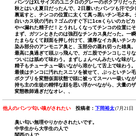
パンツはXLサイズのユニクロのグレーのボクブリだった
秋とはいえ夏日だったんで、2日履いたパンツも汗で少し
裏返すと、チンコの位置に太くて真っ黒いチン毛2本。シ
白いカス状の汚れ？ゴムのすぐ下に1cmくらいのカピカ
やべ漏れた精子だ！とうれしくなってチンコの位置にそ
まず、ガツンときたのは強烈なチンカス臭だった。一瞬
たまらなくて顔面を押し付けて、濃厚なイカ臭いチンカ
染み部分のアンモニア臭と、玉部分の蒸れ切った雄臭。
最高に臭過ぎて頭ぶっ飛んで、ガニ股でチンコしこりな
ついには舐めて味わう。まずしょんべんみたいな味がし
精子もチューチュー吸いながら溶かして舌上で味わう。
最後はチンコに汚れたスニソを被せて、ぶっといチン毛
ボクブリを変態仮面状態で頭に被ってスーハー吸いなが
持ち主の生徒の精悍な顔を思い浮かべながら、大量のザ
変態教師過ぎだなオレ、、
他人のパンツ匂い嗅がされたい
投稿者：
下岡裕太
(7月21日
臭い匂い無理やりかかされたいです。

中学生から大学生の人で

関西の人で