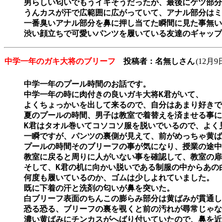
男らしい匂いでもうイキそうだったが、最後にケツ部分
うんカスが汗で広範囲に広がっていて、アナル部分はミ
一番臭いアナル部分を鼻に押し当てた瞬間に見た事無い
渋い顔立ちで可愛いパンツを履いている友達のギャップ
中学一年のガキ大将のブリーフ
投稿者：名無しさん
(12月
中学一年のプール時間のお話です。

中学一年の時に肉付きの良いガキ大将K君がいて、

よくちょっかいを出して来るので、自分はあまり好きで
夏のプールの時間、男子は教室で着替えを済ませる事に
K君はタオル巻いてコソコソ服を脱いでいるので、よく
一瞬ですが、パンツの裏側が見えて、前がめっちゃ黄ば
プールの時間そのブリーフの事が気になり、授業の途中
教室に戻ると周りに人がいない事を確認して、教室の扉
そして、K君の机に向かい脱いである制服の中からあの
何度も履いているのか、ゴムは少しよれていました。

既に下着の汗と洗剤の匂いが鼻を突いた。

白ブリーフ表面のちんこの膨らみ部分は黄ばみが貫通し
恐る恐る、ブリーフの裏を覗くと前の汚れが尋常じゃな
濃い黄ばみにチンカスがへばり付いていたので、鼻を近