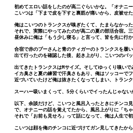
初めてエロい話をしたのが高二ぐらいかな。「オナニー
こいつは「下まで皮を下すと裏筋が痛いから、皮被せた
俺はこいつのトランクスが嗅ぎたくて、たまらなかった
それで、実際にやってみたのが高二の夏の部活合宿。三
昼休みに俺は「もう少し寝る」と言って、皆を先に行か
合宿で赤のプーさんと青のティガーのトランクスを履い
出て行ったのを確認した後、起き上がり、こいつのバッ
出てきたトランクスはMサイズ。そしてゆっくり嗅いで
イカ臭さと夏の練習で汗臭さもあり、俺はソッコーでフ
近づいていたけど俺は抜きたくなってしまい、トランク
スーハー吸いまくって、5分くらいでイったんじゃない
以下、余談だけど、こいつと風呂入ったときにチンコ見
で、オナニーの話を覚えてたから、風呂上がりに「ちゃ
それで「お前も見せろ」って話になって、俺は人生で初
こいつは顔を俺のチンコに近づけてガン見してきたから