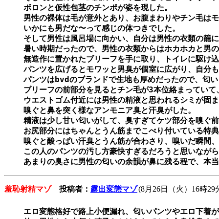
ボロンと仮性包茎のチンポが姿を現した。

男性の裸体は毛が意外とあり、お腹まわりやチン毛はモ
いかにも男だな〜って感じの体つきでした。

そして男性は風呂場に向かい、自分は男性の衣類の籠に
暑い時期だったので、男性の衣類からはホカホカと男の
無造作に置かれたブリーフを手に取り、トイレに駆け込
パンツを広げるとモワッと男臭が個室に広がり、自分も
パンツはbvdのブランドで生地も厚めだったので、匂い
ブリーフの前部分を見るとチン毛が3本位絡まっていて
ウエストゴム付近には男性の精液と思われるシミが固ま
嗅ぐと鼻を突く様なアンモニア臭と汗臭がした。

精液は少し甘い匂いがして、臭すぎてケツ部分を嗅ぐ前
お尻部分にはちゃんとうん筋までこべり付いている特典
嗅ぐと酸っぱい汗臭とうん筋が合わさり、嗅いだ瞬間、
この人のパンツの汚し方豪快すぎるだろうと思いながら
あまりの臭さに男性の匂いの余韻が鼻に残る程で、本当
羞恥射精マゾ
投稿者：
露出変態マゾ
(8月26日（火）16時29
エロ変態格好で路上小便漏れ、匂いパンツやエロ下着が