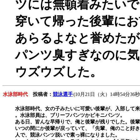
ツには無頓着みたいで
穿いて帰った後輩にお
あらるよなと誉めたが
パンツ臭すぎなのに気
ウズウズした。
水泳部時代
投稿者：
競泳選手
(10月21日（火）14時54分36秒
水泳部時代、女の子みたいに可愛い後輩が、入部して来
。水泳部員は、ブリーフパンツかビキニパンツ。

ある日、皆んな早帰りで、俺と後輩が残りでした。後輩
いつの間にか後輩が戻っていて、「先輩、俺のこと好き
人で、競泳パンツ脱いで素っ裸になりました。
