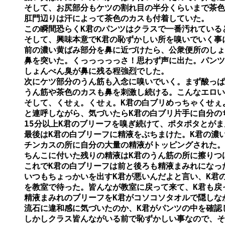
そして、お尻部分もケツの割れ目の半分くらいまで茶色
肛門辺りは汗によって茶色のカスも付着していた。

この瞬間恐らくK君のパンツはクラスで一番汚れていると
そして、興味本意でK君の恥ずかしい所を嗅いでいく事に
前の濃い黄ばみ部分を鼻に近づけたら、公衆便所のしょ
鼻を突いた。くっっっっっさ！思わず声に出た。パンツ
しょんべん臭が鼻に残る程強烈でした。

次にケツ部分のうん筋も入念に嗅いでいく。まず酸っぱ
うん筋や茶色のカスも鼻を刺激し続ける。こんなエロい
そして、くせぇ。くせぇ。K君の白ブリめっちゃくせぇよ
と連呼しながら、気づいたらK君の白ブリ片手に自分の
15分以上K君のブリーフを嗅ぎ続けて、ポタポタとがま
最後はK君の白ブリーフに精液をぶちまけた。K君の濃い
チンカスの所に自分の大量の精液がトッピングされた。

ちんこに付いた残りの精液はK君のうん筋の所に擦りつけ
これでK君の白ブリーフは前と後ろも精液まみれになった
いつもちょっかいを出すK君が悪いんだよと言い、K君の
を教室で待った。皆んなが教室に戻って来て、K君も戻っ
精液まみれのブリーフをK君がコソコソタオルで隠しなが
流石に違和感に気づいたのか、K君がパンツの中を確認し
しかしクラス皆んながいる前で恥ずかしい事なので、そ