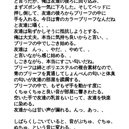
と言ったが、俺は友達の後ろに回り込み、

まずズボンを一気に下ろした。そしてベッドに

押し倒して、友達の後ろからブリーフの中に

手を入れる。今日は青のカラーブリーフなんだね

と友達に囁く、、

友達は恥ずかしそうに抵抗しようとする。

俺は大丈夫。本当に気持ち良いからと言い、、

ブリーフの中でしごき始める。

友達は　んっ、、やだ、、やめて、、

と言いながら感じ始める、、

しごきながら、本当にすごい匂いだね。

ブリーフは綿とポリエステルの複合素材なので、

青のブリーフを貫通してしょんべんの匂いと体臭

の匂いが友達の部屋を蹂躙する。

ブリーフの中で、もぞもぞ手を動かす度に

くちゅくちゅと良い音が部屋に響きわたる。

空いた手で友達の乳首もいじって、友達を快楽

に染める。

友達からは甘い声が漏れる。んっ、あっ、、

しばらくしごいていると、音がぷちゅ、ぐちゅ、

ぬちゅ、という音に変わる、、
