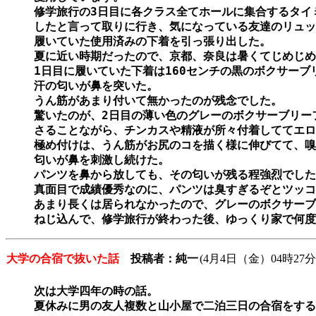
修学旅行の3日目に各クラス全てホールに集合するタイ
したと言って取りに行き、気になっている友達のリュック
履いていた使用済みの下着を引っ張り出した。

夏に近い時期だったので、京都、奈良は暑くてじめじめ
1日目に履いていた下着は160センチの黒のボクサーブ
汗の匂いが鼻を突いた。

うん筋があまり付いて無かったのが残念でした。

驚いたのが、2日目の薄い色のグレーのボクサーブリー
さることながら、チンカスや精液が所々付着しててエロ
極め付けは、うん筋がお尻のコを描く様に伸びてて、嗅
匂いが鼻を刺激し続けた。

パンツを鼻から放しても、その匂いが残る程強烈でした
真面目で成績優秀なのに、パンツは臭すぎるぞとツッコ
あまり長くは居られなかったので、グレーのボクサーブ
ねじ込んで、修学旅行が終わった後、ゆっくり家で何度
大学の合宿で抜いた話
投稿者：純一
(4月4日（金）04時27分
次は大学四年の時の話。

夏休みに男の友人複数と山小屋で二泊三日の合宿をする