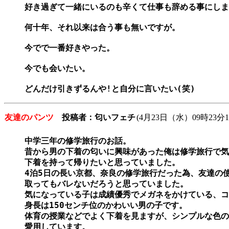
好き過ぎて一緒にいるのも辛くて仕事も辞める事にしま
何十年、それ以来は合う事も無いですが。

今でで一番好きやった。

今でも会いたい。

どんだけ引きずるんや!と自分に言いたい(笑)
友達のパンツ
投稿者：匂いフェチ
(4月23日（水）09時23分1
中学三年の修学旅行のお話。

昔から男の下着の匂いに興味があった俺は修学旅行で気
下着を持って帰りたいと思っていました。

4泊5日の長い京都、奈良の修学旅行だった為、友達の使
取ってもバレないだろうと思っていました。

気になっている子は成績優秀でメガネをかけている、コ
身長は150センチ位のかわいい男の子です。

体育の授業などでよく下着を見ますが、シンプルな色の
愛用しています。
