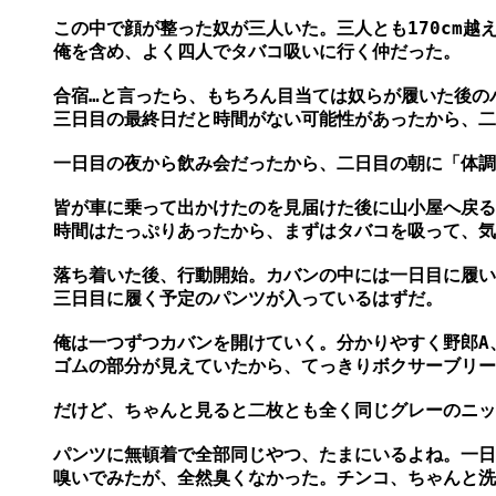
この中で顔が整った奴が三人いた。三人とも170cm越え
俺を含め、よく四人でタバコ吸いに行く仲だった。

合宿…と言ったら、もちろん目当ては奴らが履いた後のパ
三日目の最終日だと時間がない可能性があったから、二
一日目の夜から飲み会だったから、二日目の朝に「体調
皆が車に乗って出かけたのを見届けた後に山小屋へ戻る
時間はたっぷりあったから、まずはタバコを吸って、気
落ち着いた後、行動開始。カバンの中には一日目に履い
三日目に履く予定のパンツが入っているはずだ。

俺は一つずつカバンを開けていく。分かりやすく野郎A、
ゴムの部分が見えていたから、てっきりボクサーブリー
だけど、ちゃんと見ると二枚とも全く同じグレーのニッ
パンツに無頓着で全部同じやつ、たまにいるよね。一日
嗅いでみたが、全然臭くなかった。チンコ、ちゃんと洗