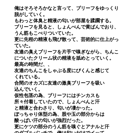
俺はそろそろかなと言って、ブリーフをゆっくり

脱がしていく。

もわっと体臭と精液の匂いが部屋を蹂躙する。

ブリーフを見ると、しょんべんで黄ばんでおり、

うん筋もこべりついていた。

更に先程の精液も飛び散って、芸術的に仕上がっ

ていた。

友達の臭えブリーフを片手で嗅ぎながら、ちんこ

についたクリーム状の精液を舐めとっていく。

最高の時間だ、、

友達のちんこをしゃぶる度にびくんと感じて

くれている。

合間のオカズに友達の激臭ブリーフを吸い

込んでいく。

仮性包茎の為、ブリーフにはチンカスも

所々付着していたので、しょんべんと汗

と精液と合わさり、匂いが凄かった。

ぽっちゃり体型の為、股や玉の部分からは

酸っぱい汗の匂いが強烈だった。

更にケツの部分のうん筋を嗅ぐとアナルと汗

のダブルパンチで、俺は匂いだけでイッて
