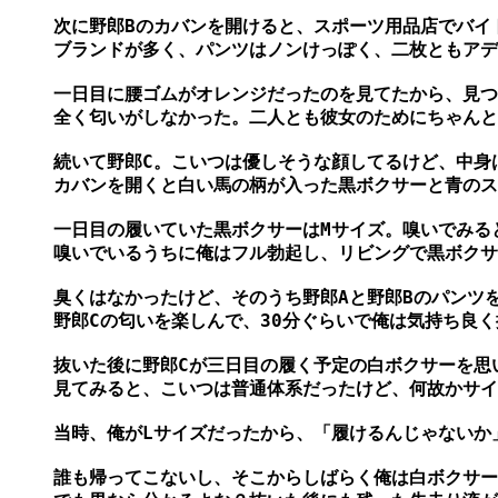
次に野郎Bのカバンを開けると、スポーツ用品店でバイ
ブランドが多く、パンツはノンけっぽく、二枚ともアデ
一日目に腰ゴムがオレンジだったのを見てたから、見つ
全く匂いがしなかった。二人とも彼女のためにちゃんと
続いて野郎C。こいつは優しそうな顔してるけど、中身
カバンを開くと白い馬の柄が入った黒ボクサーと青のス
一日目の履いていた黒ボクサーはMサイズ。嗅いでみると
嗅いでいるうちに俺はフル勃起し、リビングで黒ボクサ
臭くはなかったけど、そのうち野郎Aと野郎Bのパンツを
野郎Cの匂いを楽しんで、30分ぐらいで俺は気持ち良く
抜いた後に野郎Cが三日目の履く予定の白ボクサーを思い
見てみると、こいつは普通体系だったけど、何故かサイズ
当時、俺がLサイズだったから、「履けるんじゃないか
誰も帰ってこないし、そこからしばらく俺は白ボクサー