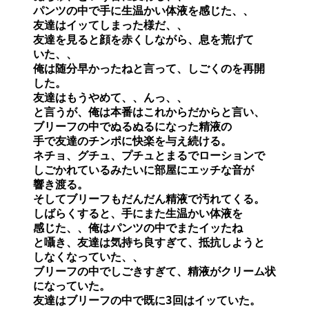
パンツの中で手に生温かい体液を感じた、、

友達はイッてしまった様だ、、

友達を見ると顔を赤くしながら、息を荒げて

いた、、

俺は随分早かったねと言って、しごくのを再開

した。

友達はもうやめて、、んっ、、

と言うが、俺は本番はこれからだからと言い、

ブリーフの中でぬるぬるになった精液の

手で友達のチンポに快楽を与え続ける。

ネチョ、グチュ、プチュとまるでローションで

しごかれているみたいに部屋にエッチな音が

響き渡る。

そしてブリーフもだんだん精液で汚れてくる。

しばらくすると、手にまた生温かい体液を

感じた、、俺はパンツの中でまたイッたね

と囁き、友達は気持ち良すぎて、抵抗しようと

しなくなっていた、、

ブリーフの中でしごきすぎて、精液がクリーム状

になっていた。

友達はブリーフの中で既に3回はイッていた。
