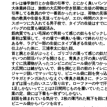
オレは修学旅行とか合宿の引率で、とにかく臭いパンツ
大体最終日は、旅館の大広間や空き部屋に生徒の荷物は
引率してる教員の中で一番若かったオレは、荷物の見張
他の教員や生徒を見送ってからが、エロい時間のスター
スポーツに力入れてる男子校で、タイプの生徒はすでに
バッグの位置も確認済み。

筋肉質でちょい毛深めで男前って感じの奴らをピックし
最初は緊張して、その場で一瞬臭いを嗅いで終わりだっ
ある年、ラグビー部の生徒にタイプ過ぎる生徒がいた。タッ
仕上がった体に、三浦孝太に似た顔。

首と腕とか足がぶっとく、ゴリゴリの漢って感じの奴だ
そいつの部活バッグを開けると、青臭さと汗の臭いが広
すぐに洗濯物が入ったコンビニのビニール袋が見つかっ
大広間には鍵がないんで、袋を掴むと目の前のトイレに
ジャージ脱いでマッパになり、ビニール袋に顔を突っ込
ワキガとチンガみたいなえぐい青臭さ雄臭さに、チンコ
まずは湿った白いスニソ取り出す。ローファーの中で汗
1足しかないってことは2日間同じものを履いていたこと
案の定、袋には下着も一枚ずつしかない。

顔面を踏まれている気分で、2枚の薄汚れた靴下を顔に擦
ビニール袋からパンツを出す。
