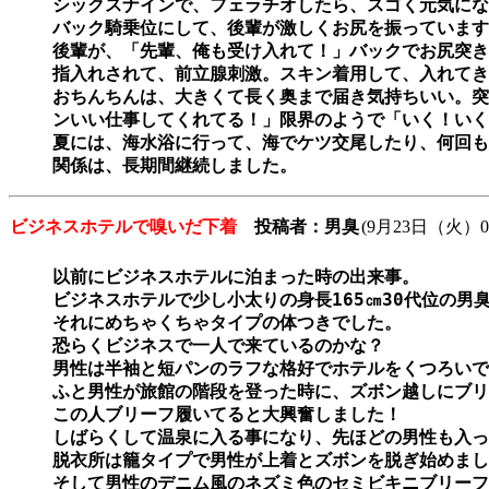
シックスナインで、フェラチオしたら、スゴく元気にな
バック騎乗位にして、後輩が激しくお尻を振っています
後輩が、「先輩、俺も受け入れて！」バックでお尻突き
指入れされて、前立腺刺激。スキン着用して、入れてき
おちんちんは、大きくて長く奥まで届き気持ちいい。突
ンいい仕事してくれてる！」限界のようで「いく！いく
夏には、海水浴に行って、海でケツ交尾したり、何回も
ビジネスホテルで嗅いだ下着
投稿者：男臭
(9月23日（火）0
以前にビジネスホテルに泊まった時の出来事。

ビジネスホテルで少し小太りの身長165㎝30代位の男
それにめちゃくちゃタイプの体つきでした。

恐らくビジネスで一人で来ているのかな？

男性は半袖と短パンのラフな格好でホテルをくつろいで
ふと男性が旅館の階段を登った時に、ズボン越しにブリ
この人ブリーフ履いてると大興奮しました！

しばらくして温泉に入る事になり、先ほどの男性も入っ
脱衣所は籠タイプで男性が上着とズボンを脱ぎ始めまし
そして男性のデニム風のネズミ色のセミビキニブリーフ