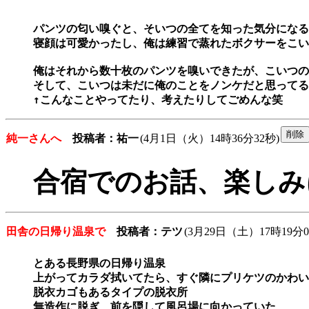
パンツの匂い嗅ぐと、そいつの全てを知った気分になる
寝顔は可愛かったし、俺は練習で蒸れたボクサーをこい
俺はそれから数十枚のパンツを嗅いできたが、こいつの
そして、こいつは未だに俺のことをノンケだと思ってる
↑こんなことやってたり、考えたりしてごめんな笑
純一さんへ
投稿者：祐一
(4月1日（火）14時36分32秒)
合宿でのお話、楽しみ
田舎の日帰り温泉で
投稿者：テツ
(3月29日（土）17時19分0
とある長野県の日帰り温泉

上がってカラダ拭いてたら、すぐ隣にプリケツのかわい
脱衣カゴもあるタイプの脱衣所

無造作に脱ぎ、前を隠して風呂場に向かっていた
