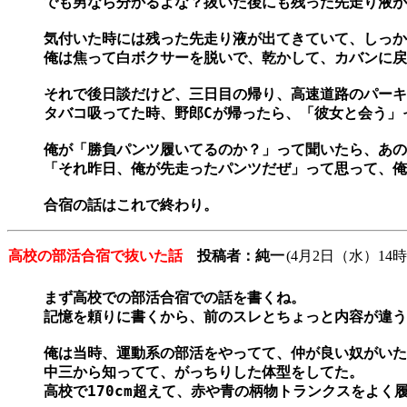
でも男なら分かるよな？抜いた後にも残った先走り液が
気付いた時には残った先走り液が出てきていて、しっか
俺は焦って白ボクサーを脱いで、乾かして、カバンに戻
それで後日談だけど、三日目の帰り、高速道路のパーキ
タバコ吸ってた時、野郎Cが帰ったら、「彼女と会う」っ
俺が「勝負パンツ履いてるのか？」って聞いたら、あの
「それ昨日、俺が先走ったパンツだぜ」って思って、俺
合宿の話はこれで終わり。
高校の部活合宿で抜いた話
投稿者：純一
(4月2日（水）14時
まず高校での部活合宿での話を書くね。

記憶を頼りに書くから、前のスレとちょっと内容が違う
俺は当時、運動系の部活をやってて、仲が良い奴がいた
中三から知ってて、がっちりした体型をしてた。

高校で170cm超えて、赤や青の柄物トランクスをよく