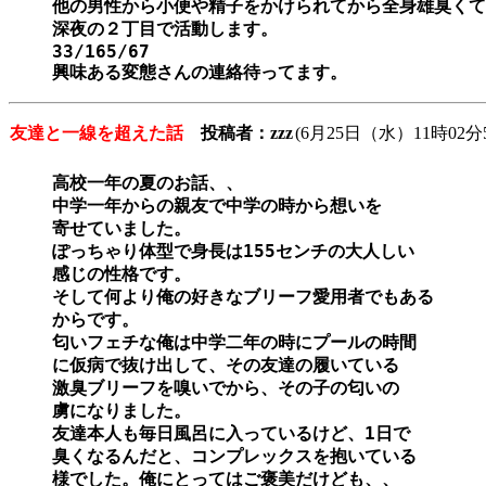
他の男性から小便や精子をかけられてから全身雄臭くて
深夜の２丁目で活動します。

33/165/67

興味ある変態さんの連絡待ってます。
友達と一線を超えた話
投稿者：zzz
(6月25日（水）11時02分
高校一年の夏のお話、、

中学一年からの親友で中学の時から想いを

寄せていました。

ぽっちゃり体型で身長は155センチの大人しい

感じの性格です。

そして何より俺の好きなブリーフ愛用者でもある

からです。

匂いフェチな俺は中学二年の時にプールの時間

に仮病で抜け出して、その友達の履いている

激臭ブリーフを嗅いでから、その子の匂いの

虜になりました。

友達本人も毎日風呂に入っているけど、1日で

臭くなるんだと、コンプレックスを抱いている

様でした。俺にとってはご褒美だけども、、
