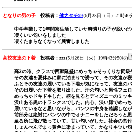
となりの男の子
投稿者：
健之タチ59
(6月28日（日）21時40
中学卒業して1年間寮生活していた時隣りの子が脱いだ
凄くいい匂いをしました

高校友達の下着
投稿者：zzz
(5月26日（火）19時43分50秒)
高2の時、クラスで西郷隆盛にめっちゃそっくりな同級生
その友達を夏休みに家に泊まりで誘って、その友達が寝
ふとその友達の履いている下着が気になって、友達のバ
その日履いた下着を取り出した。汗の匂いと男性フェロ
めっちゃドキドキした。柄を見るとディズニーのミッキ
沢山ある黒のトランクスでした。内心、渋い顔でめっち
履いているなと思いながら、パンツの中身を確認しなが
前部分は絶対にパンツの中でオナニーをしただろうと思
至る所に飛び散っていて、甘い匂いがした。社会の窓付
しょんべんでまっ黄色に染まっていて、かなりキツい匂