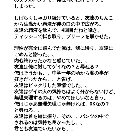
しまった。

しばらくしゃぶり続けていると、友達のちんこ

から生温かい精液が俺の口の中で広がる。

友達の精液を飲んで、4回目だねと囁き、

ティッシュで拭き取り、ブリーフを履かせた。

理性が完全に飛んでた俺は、我に帰り、友達に

ごめんと謝った、、

内心終わったかなと感じていた、、

友達は俺に対してゲイなの？と尋ねる？

俺はそうかも、、中学一年の頃から君の事が

好きだったから、、と告げ、

友達はビックリした表情でした、、

友達はゲイの人の気持ちはよく分からないけど、

無理矢理するのは、やめてほしいなと言う。

俺はじゃあ無理矢理じゃ無ければ、OKなの？

と尋ねる、、

友達は首を縦に振り、その、、パンツの中で

されるのは気持ち良かったし、、

君とも友達でいたいから、、
