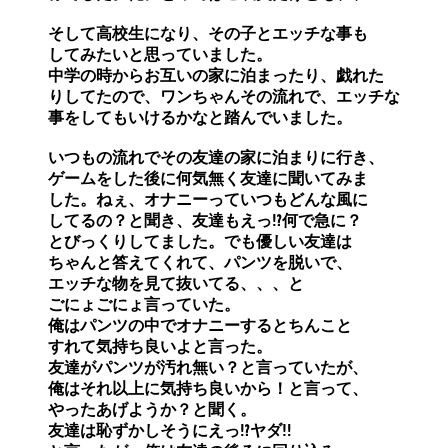
そして高校生になり、その子とエッチな事も

してみたいと思っていました。

中学の時からお互いの家に泊まったり、戯れた

りしてたので、ワンちゃんその流れで、エッチな

事をしてもいけるかなと踏んでいました。

いつもの流れでその友達の家に泊まりに行き、

ゲームをした後に何気無く友達に聞いてみま

した。ねぇ、オナニーっていつもどんな風に

してるの？と聞き、友達もえっ⁉︎何で急に？

とびっくりしてました。でも優しい友達は

ちゃんと答えてくれて、パンツを脱いで、

エッチな物を見て抜いてる、、、と

ごにょごにょ言っていた。

俺はパンツの中でオナニーするとちんこと

すれて気持ち良いよと言った。

友達がパンツが汚れ無い？と言っていたが、

俺はそれ以上に気持ち良いから！と言って、

やったあげようか？と聞く。

友達は恥ずかしそうにえっ⁉︎ヤダ‼︎
