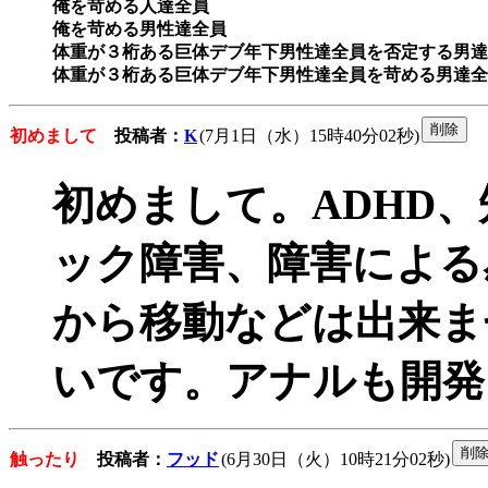
俺を苛める人達全員

俺を苛める男性達全員

体重が３桁ある巨体デブ年下男性達全員を否定する男達
体重が３桁ある巨体デブ年下男性達全員を苛める男達全
初めまして
投稿者：
K
(7月1日（水）15時40分02秒)
初めまして。ADHD
ック障害、障害による
から移動などは出来ま
いです。アナルも開発
触ったり
投稿者：
フッド
(6月30日（火）10時21分02秒)