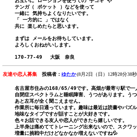
お互いに ローションを使っての 手コキ や 

テンガ（ ポケット ）などを使って 

一緒に 気持ちよくなりたいです。 

「 一方的に 」ではなく 

共に 楽しめたらと思います。 

まずは メールをお待ちしています。

よろしくおねがいします。 

友達や恋人募集
投稿者：
ゆたか
(8月2日（日）12時28分38秒
名古屋市住みの168/65/49です。高畑が最寄り駅で一
自閉症スペクトラムと睡眠障害、うつがあります。うつ
あと左耳が全く聞こえません。

作業所に毎日通っています。趣味は最近は読書やパズル
地味なタイプですが話すことが大好きです。

色々お話できる友人や恋人ができたら嬉しいです。

上半身は痛めててトレーニング出来ないので、スクワッ
増量に挑戦中だけどなかなか増えないですね💦
