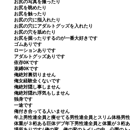
お尻の写真を撮ったり

お尻を眺めたり

お尻を触ったり

お尻の穴に指入れたり

お尻の穴にアダルトグッズを入れたり

お尻の穴を舐めたり

お尻を掘ったりするのが一番大好きです

ゴムありです

ローションありです

アダルトグッズありです

依存OKです

束縛OKです

俺絶対裏切りません

俺女経験全くないです

俺絶対隠し事しません

俺絶対隠れ浮気もしません

独身です

一途です

俺付き合ってる人いません

年上男性達全員と痩せてる男性達全員とスリム体格男性
体重が３桁ある巨体デブ年下男性達全員と体重が３桁あ
場所ありです(俺の家　俺の家のトイレの中　公園のトイ