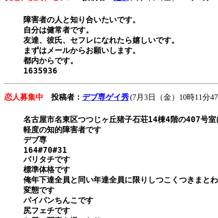
障害者の人と知り合いたいです。

自分は健常者です。

友達、彼氏、セフレになれたら嬉しいです。

まずはメールからお願いします。

都内からです。

1635936
恋人募集中
投稿者：
デブ専ゲイ秀
(7月3日（金）10時11分47
名古屋市名東区つつじヶ丘猪子石荘14棟4階の407号室
軽度の知的障害者です

デブ専

164#70#31

バリタチです

標準体格です

俺年下達全員と同い年達全員に限りしつこくつきまとわ
変態です

パイパンちんこです

尻フェチです
