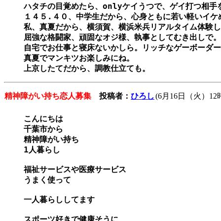
ハタチの目覚めたら、onlyケイうつで、ゲイ打つ相手
１４５.４０、中学生だから、心身ともに若い軽いイケめ
私、真夏だから、横須賀、横浜米兵リアルタイム体験し
屈強な格闘家、頑固なオジ様、執事としてむき出しで。

自宅でお仕事と寝床ないかしら。リッチなゲーボーダー
真夏でマンキツお楽しみにね。

上京したてだから、調教仕立ても。
精神障がい持ち恋人募集
投稿者：
ひろし
(6月16日（火）12時
こんにちは

千葉市から

精神障がい持ち

1人暮らし

福祉サービスや医療サービス

うまく使って

一人暮らししてます

スポーツ好きで健康そうに
