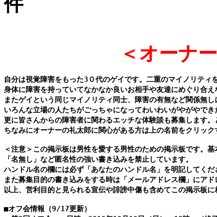
件
＜オーナ
自分は視覚障害をもった3０代のゲイです。二重のマイノリティ
身体に障害を持っていてなかなか良いお相手や友達にめぐり合え
またゲイという同じマイノリティ同士、障害の有無など関係無しに
いろんな立場の人たちがごっちゃになってわいわいがやがやできた
更に皆さんからの障害者に関わるエッチな体験談も募集します。
ちなみにオーナーの礼太郎に関心がある方は上の名前をクリック
＜注意＞この掲示板は男性を愛する男性のための掲示板です。基
「名無し」など匿名性の強い書き込みを禁止しています。

ハンドル名の欄には必ず「あなたのハンドル名」を明記してくださ
また募集目的の書き込みをする時は「メールアドレス欄」にアド
以上、営利目的と見られる宣伝や誹謗中傷も含めてこの掲示板に
■オフ会情報（9/17更新）
