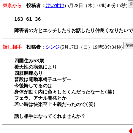
東京から
投稿者：
けいすけ
(5月28日（木）07時49分15秒)
163 61 36

障害者の方とエッチしたりお話したり仲良くなりたいで
話し相手
投稿者：
シンジ
(5月17日（日）19時58分34秒)
四国住み53歳

後天性の病気により

四肢麻痺あり

普段は電動車椅子ユーザー

今後悔してるのは

身体が動く内に色々しとくんだったなーと(笑)

フェラ、アナル開発とか

若い時は快楽至上主義だったので(笑)

話し相手になってくれませんか？