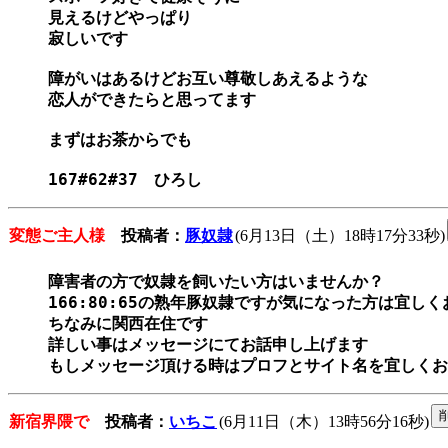
見えるけどやっぱり

寂しいです

障がいはあるけどお互い尊敬しあえるような

恋人ができたらと思ってます

まずはお茶からでも

変態ご主人様
投稿者：
豚奴隷
(6月13日（土）18時17分33秒)
障害者の方で奴隷を飼いたい方はいませんか？

166:80:65の熟年豚奴隷ですが気になった方は宜しく
ちなみに関西在住です

詳しい事はメッセージにてお話申し上げます

もしメッセージ頂ける時はプロフとサイト名を宜しくお
新宿界隈で
投稿者：
いちこ
(6月11日（木）13時56分16秒)