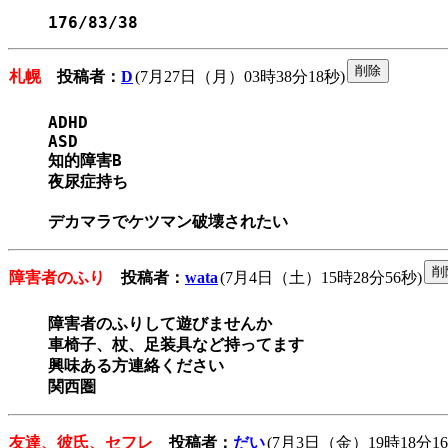
176/83/38
札幌
投稿者：
D
(7月27日（月）03時38分18秒)
ADHD

ASD

知的障害B

夜尿症持ち

デカマラでケツマン破壊されたい
障害者のふり
投稿者：
wata
(7月4日（土）15時28分56秒)
障害者のふりして遊びませんか

車椅子、杖、足装具など持ってます

興味ある方連絡ください

関西圏
友達、彼氏、セフレ
投稿者：
だい
(7月3日（金）19時18分16